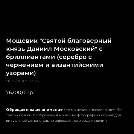
Мощевик "Святой благоверный
князь Даниил Московский" с
бриллиантами (серебро с
чернением и византийскими
узорами)
SKU:
221.01.35.08.125
76200,00
р.
Обращаем ваше внимание
, что мощевики поставляются без
святых мощей. Изображения мощей на фотографиях служат для
визуальной демонстрации завершённого вида изделия.