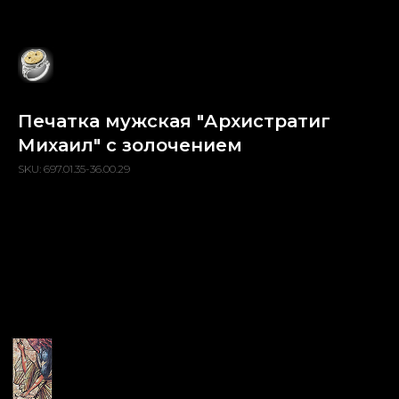
Печатка мужская "Архистратиг
Михаил" с золочением
SKU:
697.01.35-36.00.29