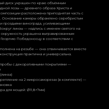
тый диск украшен по краю объёмным
адной лозы — древнего образа Христа и
композиции расположена приподнятая часть с
ля. Основание камеры обрамлено серебристым
 и гроздьями винограда, усиливающими
Вокруг линзы — надпись с именем святого на
 окружность украшена выгравированным
 Георгию Победоносцу в соответствии с
полнена на резьбе — она отвинчивается вместе
 конструкция практична и универсальна.
 пробы с декоративными покрытиями —
е
(линза)
репление на 2 микросаморезах (в комплекте) —
ановка
ра для мощей: Ø11,8×7мм)