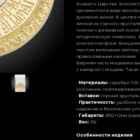
Божьего Царства. Золотис
орнаментом в виде виногр
духовной жизни. В центре 
линзой из горного хруста
поясом с рельефной лозой
литургическую символику. 
золотистом фоне. Внешняя
текстом величания святому
православными канонами.
Верхняя часть мощевика вы
с камерой с мощами. Такая
•
Материалы:
серебро 925
золочение, платинировани
•
Вставки:
горный хрусталь 
•
Практичность:
удобное к
надёжная и безопасная уст
•
Габариты:
Ø50×12мм (каме
•
Вес:
35г
Особенности изделия