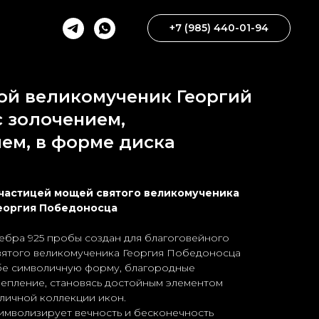
+7 (985) 440-01-94
ой великомученик Георгий
с золочением,
ем, в форме диска
частицей мощей святого великомученика
еоргия Победоносца
ебра 925 пробы создан для благоговейного
вятого великомученика Георгия Победоносца
ебе символичную форму, благородные
репление, становясь достойным элементом
личной коллекции икон.
имволизирует вечность и бесконечность