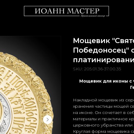
Мощевик "Свят
Победоносец" 
платинировани
SKU:
205.01.36-37.00.35
Мощевик для иконы с 
Г
Накладной мощевик из сер
хранения частицы мощей с
на иконе. Он сочетает в с
материалы и практичное к
церковного убранства или 
Круглая форма мощевика с