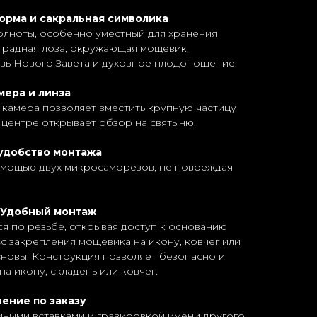
орма и сакральная символика
олноты, особенно уместный для хранения
градная лоза, окружающая мощевик,
овь Нового Завета и духовное плодоношение.
мера и линза
 камера позволяет вместить крупную частицу
в центре открывает обзор на святыню.
удобство монтажа
мощью двух микросаморезов, не повреждая
. Удобный монтаж
ся по резьбе, открывая доступ к основанию
 закрепления мощевика на икону, ковчег или
новы. Конструкция позволяет безопасно и
а икону, складень или ковчег.
ение по заказу
иными вставками и гравировкой имени другого