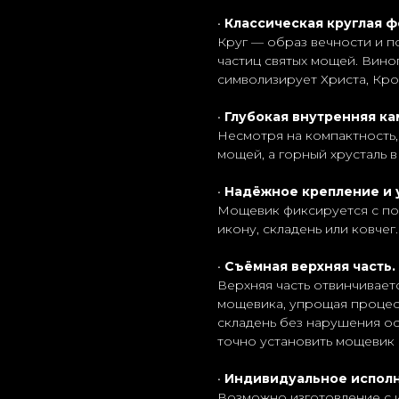
•
Классическая круглая ф
Круг — образ вечности и п
частиц святых мощей. Вино
символизирует Христа, Кр
•
Глубокая внутренняя ка
Несмотря на компактность,
мощей, а горный хрусталь 
•
Надёжное крепление и 
Мощевик фиксируется с по
икону, складень или ковчег.
•
Съёмная верхняя часть
Верхняя часть отвинчивает
мощевика, упрощая процесс
складень без нарушения ос
точно установить мощевик н
•
Индивидуальное исполн
Возможно изготовление с 