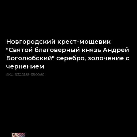
Новгородский крест-мощевик
"Святой благоверный князь Андрей
Боголюбский" серебро, золочение с
чернением
SKU:
930.01.35-36.00.50