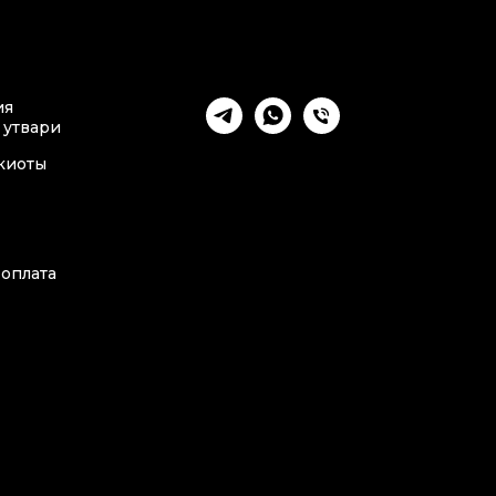
ия
 утвари
киоты
 оплата