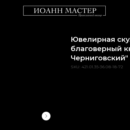
Ювелирная ску
благоверный к
Черниговский"
SKU:
421.01.35-36.08-18-72