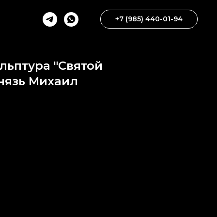
+7 (985) 440-01-94
льптура "Святой
нязь Михаил