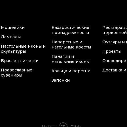
Мощевики
Евхаристические
Реставрац
принадлежности
церковной
Лампады
Наперстные и
Футляры и 
Настольные иконы и
нательные кресты
скульптуры
Проекты
Панагии и
Браслеты и четки
О ювелире
нательные иконы
Православные
Доставка и
Кольца и перстни
сувениры
Запонки
Tilda
Made on