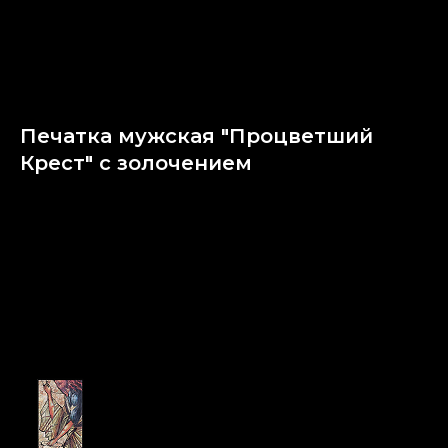
Печатка мужская "Процветший
Крест" с золочением
SKU:
831.01.35-36.00.53