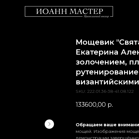
Мощевик "Свят
Екатерина Але
золочением, п
рутенирование
византийскими
SKU:
222.01.36-38-41.08.122
133600,00
р.
Обращаем ваше вниман
мощей. Изображения мощей
демонстрации завершённог