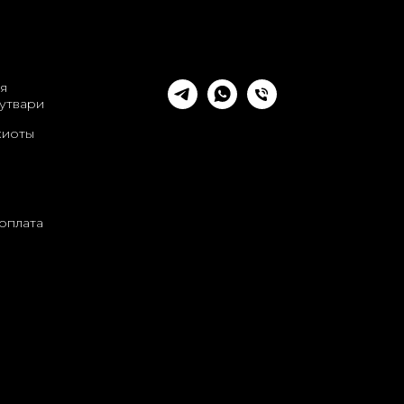
я
утвари
киоты
оплата