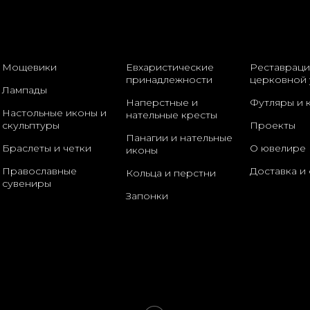
Мощевики
Евхаристические
Реставраци
принадлежности
церковной 
Лампады
Наперстные и
Футляры и 
Настольные иконы и
нательные кресты
скульптуры
Проекты
Панагии и нательные
Браслеты и четки
О ювелире
иконы
Православные
Доставка и 
Кольца и перстни
сувениры
Запонки