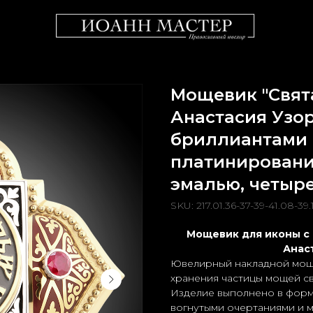
Мощевик "Свят
Анастасия Узо
бриллиантами 
платинировани
эмалью, четыр
SKU:
217.01.36-37-39-41.08-39
Мощевик для иконы с
Анас
Ювелирный накладной моще
хранения частицы мощей с
Изделие выполнено в форм
вогнутыми очертаниями и 