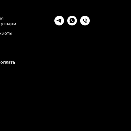
ия
 утвари
киоты
 оплата