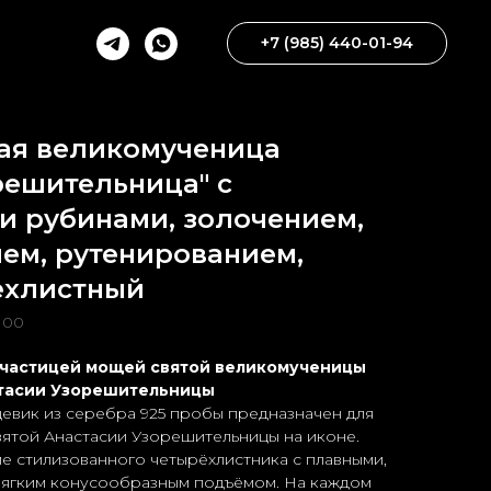
+7 (985) 440-01-94
ая великомученица
решительница" с
и рубинами, золочением,
ем, рутенированием,
ехлистный
.100
 частицей мощей святой великомученицы
тасии Узорешительницы
вик из серебра 925 пробы предназначен для
вятой Анастасии Узорешительницы на иконе.
е стилизованного четырёхлистника с плавными,
мягким конусообразным подъёмом. На каждом