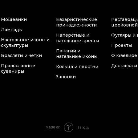
Мощевики
Евхаристические
Реставрац
принадлежности
церковной
Лампады
Наперстные и
Футляры и 
Настольные иконы и
нательные кресты
скульптуры
Проекты
Панагии и
Браслеты и четки
О ювелире
нательные иконы
Православные
Доставка и
Кольца и перстни
сувениры
Запонки
Tilda
Made on