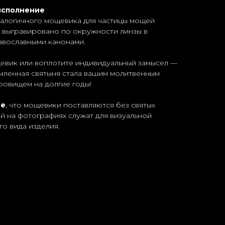
исполнение
алогичного мощевика для частицы мощей
т выгравировано по окружности линзы в
авославными канонами.
евик или воплотите индивидуальный замысел —
мленная святыня стала вашим молитвенным
ровищем на долгие годы!
ие
, что мощевики поставляются без святых
 на фотографиях служат для визуальной
о вида изделия.