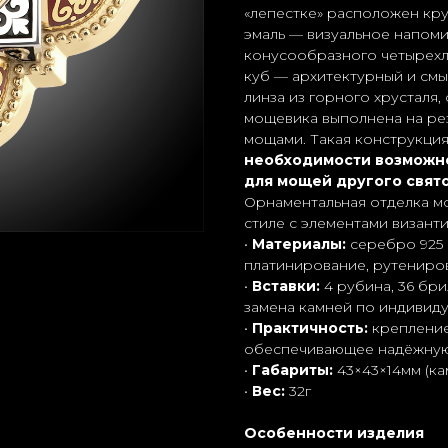
«лепестке» расположен кр
эмаль — визуальное напоми
конусообразного четырех
куб — архитектурный и смы
линза из горного хрусталя,
мощевика выполнена на рез
мощами. Такая конструкция
необходимости возможн
для мощей другого свят
Орнаментальная отделка м
стиле с элементами визант
•
Материалы:
серебро 925 
платинирование, рутениров
•
Вставки:
4 рубина, 36 бри
замена камней по индивиду
•
Практичность:
крепление 
обеспечивающее надёжную
•
Габариты:
43×43×14мм (ка
•
Вес:
32г
Особенности изделия