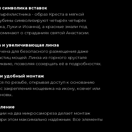
 символика вставок
рёхлистника - образ Креста в мягкой
Рубины символизируют четырёх четырёх
а, Луки и Иоанна), а красные эмали под
оминают о страданиях святой Анастасии.
 и увеличивающая линза
ачена для безопасного размещения даже
астиц мощей. Линза из горного хрусталя
иквию, позволяя созерцать её в подробностях.
 и удобный монтаж
ся по резьбе, открывая доступ к основанию
 закрепления мощевика на икону, ковчег или
новы..
пление
ции на два микросамореза делает монтаж
при этом максимально надёжным. Все элементы