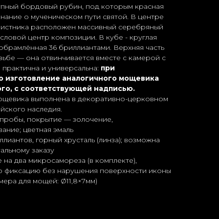
упный бордовый рубин, под которым красная
нание о мученическом пути святой. В центре
листника расположен массивный серебряный
словой центр композиции. В кубе - круглая
 обрамлённая 36 бриллиантами. Верхняя часть
ьбе — она отвинчивается вместе с камерой с
 практична и универсальна:
при
о изготовление аналогичного мощевика
ого, с соответствующей надписью.
ощевика выполнена в декоративно-церковном
ийского наследия.
пробы, покрытие — золочение,
ание; цветная эмаль
ллиантов, горный хрусталь (линза); возможна
альному заказу
на два микросамореза (в комплекте),
 фиксацию без нарушения поверхности иконы
мера для мощей: Ø11,8×7мм)