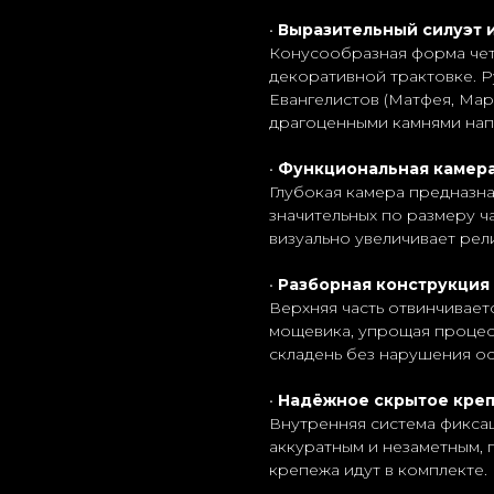
•
Выразительный силуэт и
Конусообразная форма четы
декоративной трактовке. 
Евангелистов (Матфея, Марк
драгоценными камнями нап
•
Функциональная камера
Глубокая камера предназн
значительных по размеру ч
визуально увеличивает рел
•
Разборная конструкция
Верхняя часть отвинчивает
мощевика, упрощая процесс
складень без нарушения ос
•
Надёжное скрытое кре
Внутренняя система фикса
аккуратным и незаметным, 
крепежа идут в комплекте.