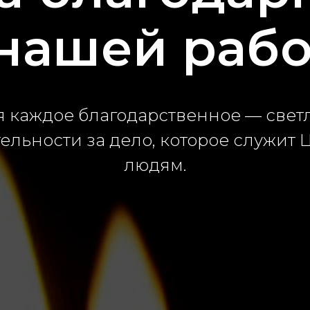
 нашей рабо
я каждое благодарственное —
све
т
ельности за дело, которое служит 
людям.