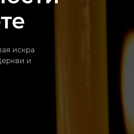
те
лая искра
Церкви и