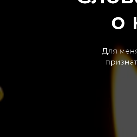
о
Для мен
признат